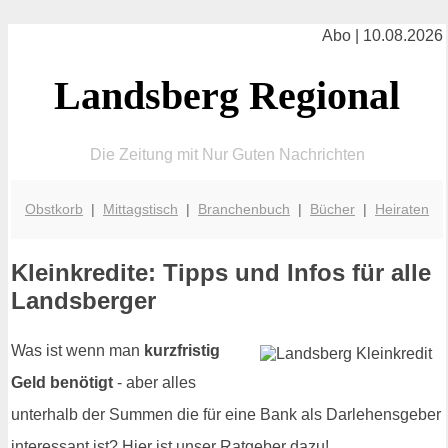
Abo | 10.08.2026
Landsberg Regional
Die Zeitung mit Nur Guten Nachrichten
Obstkorb
|
Mittagstisch
|
Branchenbuch
|
Bücher
|
Heiraten
Kleinkredite: Tipps und Infos für alle
Landsberger
Was ist wenn man
kurzfristig
Geld benötigt
- aber alles
unterhalb der Summen die für eine Bank als Darlehensgeber
interessant ist? Hier ist unser Ratgeber dazu!