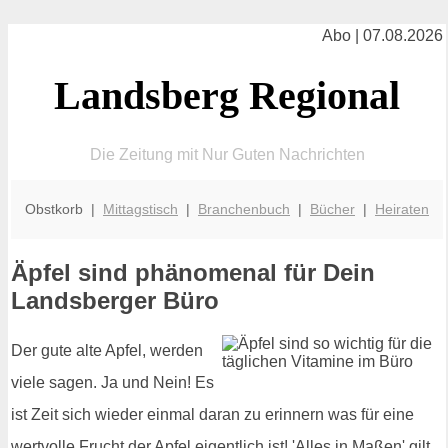
Abo | 07.08.2026
Landsberg Regional
Die Zeitung mit Nur Guten Nachrichten
Obstkorb |
Mittagstisch
|
Branchenbuch
|
Bücher
|
Heiraten
Äpfel sind phänomenal für Dein
Landsberger Büro
Der gute alte Apfel, werden
viele sagen. Ja und Nein! Es
ist Zeit sich wieder einmal daran zu erinnern was für eine
wertvolle Frucht der Apfel eigentlich ist! 'Alles in Maßen' gilt